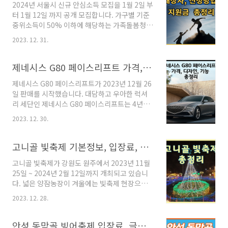
2024년 서울시 신규 안심소득 모집을 1월 2일 부
장은 문수경기장 옆 호숫가 근처에 위치한 호반
터 1월 12일 까지 공개 모집합니다. 가구별 기준
광장에서 운영중입니다. 매회차 1시간 30분 운영
중위소득이 50% 이하에 해당하는 가족돌봄청소
후 30분 휴식 및 정빙시간을 가지고 있습니다. 주
년과 저소득 위기가구 중 500가구를 모집하므로,
차는 문수축구경기장 주차장을 이용할 수 있습니
2023. 12. 31.
대상자에 해당하는 경우 기간안에 서울복지포털
다. 장소 울산 남구 옥동 1218-3 (문수축구경기
에 온라인 신청하셔서 혜택을 받으시기 바랍니
장 옆 호반광장) 기간 2023년 12월 18일 (월) ~
다. 글을 끝까지 읽으시면 쉽게 안심소득을 이해
제네시스 G80 페이스리프트 가격, 디자인, 기능 총정리
2024년 2월 29일..
하고, 바로 온라인 신청도 할 수 있습니다. 안심소
제네시스 G80 페이스리프트가 2023년 12월 26
득이란 안심소득이란 저소득층을 위해 보조금을
일 판매를 시작했습니다. 대담하고 우아한 럭셔
소득이 적을수록 지원은 더 많이 차등지급하는
리 세단인 제네시스 G80 페이스리프트는 4년만
새로운 소득보장제도입니다. 직장을 잃어 근로소
의 부분 변경으로 실내디자인을 주력으로 변화를
득이 사라져도, 사업에 실패해도 일어설 수 있는
2023. 12. 30.
주었습니다. 이번 신형 제네시스 G80은 MLA헤
희망을 제공하는 사회안전망입니다. 기초생활보
드램프 적용으로 야간 주행시 시야확보와 눈부심
장제도와 안심소득은 같은 선별복지라는 공통점
방지, 4P모노블루브레이크 적용으로 제동 성능
고니골 빛축제 기본정보, 입장료, 방가로 총정리
이 있습니다. 하지만 둘의 차이점은 기초생활보
을 높여 안전성을 높였습니다. 제네시스 G80 페
장제도는 근로소득이..
고니골 빛축제가 강원도 원주에서 2023년 11월
이스리프트 디자인 2024 제네시스 G80 외관디
25일 ~ 2024년 2월 12일까지 개최되고 있습니
자인 제네시스 G80 외관디자인 후면에서 보이는
다. 넓은 양잠농장이 겨울에는 빛축제 현장으로
두줄 램프는 제네시스의 상징을 보여주고, 하단
바뀌어서 아름다운 야경과 눈썰매 체험, 누에고
머플러의 노출과 V형상의 크롬 트림을 적용하여
2023. 12. 28.
치 체험, 방가로 피크닉까지 즐길 수 있는 겨울축
중후한 멋을 나타내고 있습니다. 곡선의 미를 강
제현장이 됩니다. 목차 고니골 빛축제 소개 고니
조한 측면의 실루엣은 부드럽게 떨어지고, 전면
골 빛축제 입장료 (입장료, 체험료, 방가로 이용
안성 동막골 빙어축제 입장료, 글램핑 빙어낚시 총정리
의 대형 크레스트 그릴이 제네시스의 정체성과