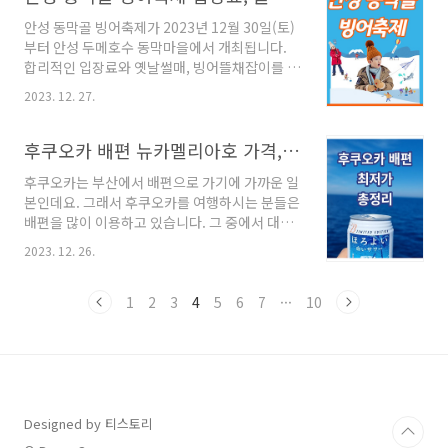
료) 고니골 빛축제 체험 (눈썰매와 공예체험, 양
역동적이고..
안성 동막골 빙어축제가 2023년 12월 30일(토)
잠산물 체험 판매, 방가로 피크닉 이용) 마무리 고
부터 안성 두메호수 동막마을에서 개최됩니다.
니골 빛축제 소개 고니골 빛축제는 강원도 원주
합리적인 입장료와 옛날썰매, 빙어뜰채잡이를 무
의 양잠테마단지 안에 위치하고 있습니다. 매주
료로 체험할 수 있는 겨울축제로 가성비가 내리
수요일은 휴무이므로 가시는 분들은 참고하시기
2023. 12. 27.
는 곳입니다. 또한 이 곳은 수상글램핑 빙어낚시
바랍니다. 기간 : 2023년 11월 25일 ~ 2024년 2
를 할 수 있는 곳으로 캠핑과 낚시를 모두 즐길 수
월 12일 장소 : 강원 특별자치로 원주시 호저면 호
있어서 예약을 서두르시는 것이 좋을 것 같습니
후쿠오카 배편 뉴카멜리아호 가격, 예약, 일정 총정리
저로 1277-43 양잠테마단..
다. 이 글을 끝까지 읽으시면 중요한 정보를 많이
후쿠오카는 부산에서 배편으로 가기에 가까운 일
얻어 가실 수 있으시니 따라 오세요. 목차 안성 동
본인데요. 그래서 후쿠오카를 여행하시는 분들은
막골 빙어축제 소개 안성 동막골 빙어축제 입장
배편을 많이 이용하고 있습니다. 그 중에서 대표
료 안성 동막골 빙어축제 글램핑 빙어낚시 마무
적이고 안전하며 다양한 시설이 있는 뉴카멜리아
리 안성 동막골 빙어축제 소개 안성 동막골 빙어
2023. 12. 26.
호를 타고 일본여행을 다녀왔는데 생각보다 너무
축제에서는 다양한 겨울 레포츠를 합리적으로 즐
낭만적이어서 추천합니다. 점점 비싸지는 비행기
길 수가 있는데요. 서울에서 넉넉히 2시간이면 갈
표로 배편을 알아보시는 분들에게 희소식을 들고
1
2
3
4
5
6
7
···
10
수 있고, 경기도에서는 1시간 정도 걸리는 거리에
왔습니다. 후쿠오카 배편 최저가 가격과 예약 방
위..
법, 일정을 직접 경험해보고 총정리 해보았으니,
이 글을 보시고 많은 정보 얻어가시길 바랍니다.
목차 후쿠오카 배편 최저가 가격 후쿠오카 배편
수속 일정 후쿠오카 배편 장점 마무리 후쿠오카
배편 최저가 가격 뉴카멜리아호 최저가 확인하기
Designed by 티스토리
후쿠오카 배편 최저가 뉴카멜리아호 기준으로 알