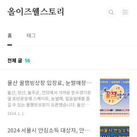
본문 바로가기
올이즈웰스토리
홈
태그
전체 글
56
울산 꿀잼빙상장 입장료, 눈썰매장, 스케이트장 총정리
울산, 양산, 울주군, 언양에서 가까운 문수경기장
옆 호반광장에 스케이트, 눈썰매, 얼음썰매를 즐
길 수 있는 꿀잼빙상장이 오픈했습니다. 울산 꿀
잼빙상장은 2023년 12월 18일 부터 2024년 2
2024. 1. 1.
월 29일 까지 운영되고, 이 곳에 갈 예정인 분들
을 위해서 입장료, 준비물, 즐길거리, 먹거리 등을
모두 알려드리겠으니 끝까지 읽으셔서 좋은 정보
2024 서울시 안심소득 대상자, 안심소득 신청방법, 안심소득 지원금액 총정리
가져가시길 바랍니다. 꿀잼빙상장 울산 꿀잼빙상