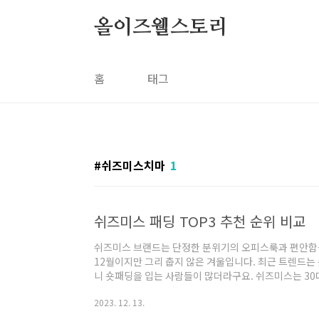
본문 바로가기
올이즈웰스토리
홈
태그
쉬즈미스치마
1
쉬즈미스 패딩 TOP3 추천 순위 비교
쉬즈미스 브랜드는 단정한 분위기의 오피스룩과 편안함
12월이지만 그리 춥지 않은 겨울입니다. 최근 트렌드는
니 숏패딩을 입는 사람들이 많더라구요. 쉬즈미스는 30
자인과 다른 여성 브랜드들은 55,66사이즈까지만 나오
2023. 12. 13.
나오므로 편안하게 입을 수 있는 장점이 있어서 좋아하시
리적이니까 구매하지 않을 수 없겠더라구요. 그럼 지금부