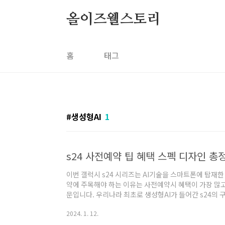
본문 바로가기
올이즈웰스토리
홈
태그
생성형AI
1
s24 사전예약 팁 혜택 스펙 디자인 총
이번 갤럭시 s24 시리즈는 AI기술을 스마트폰에 탑재한
약에 주목해야 하는 이유는 사전예약시 혜택이 가장 많고
문입니다. 우리나라 최초로 생성형AI가 들어간 s24의
고, 이 글에 나오는 사전예약 팁과 스펙, 디자인도 쉽게 
2024. 1. 12.
s24 사전예약 혜택 (공동혜택 / 통신사혜택) s24 사전예약 
일정 및 가격 일정 갤럭시 s24가 2024년 1월 안에 